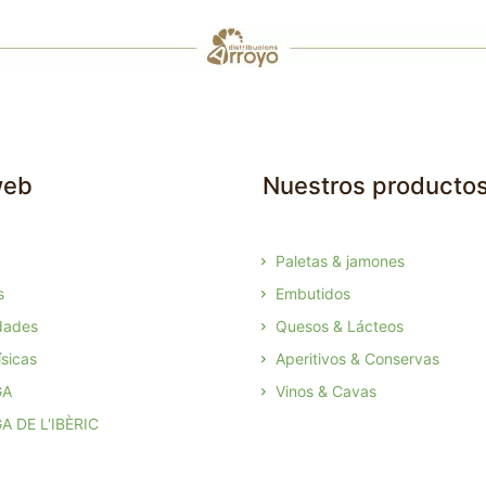
web
Nuestros producto
Paletas & jamones
s
Embutidos
dades
Quesos & Lácteos
sicas
Aperitivos & Conservas
GA
Vinos & Cavas
A DE L'IBÈRIC