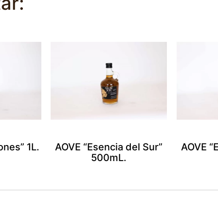
ar:
ones” 1L.
AOVE “Esencia del Sur”
AOVE “E
500mL.