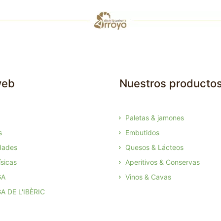
web
Nuestros producto
Paletas & jamones
s
Embutidos
dades
Quesos & Lácteos
sicas
Aperitivos & Conservas
GA
Vinos & Cavas
A DE L'IBÈRIC