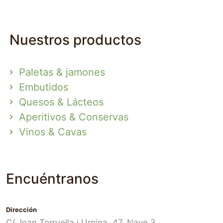
Nuestros productos
Paletas & jamones
Embutidos
Quesos & Lácteos
Aperitivos & Conservas
Vinos & Cavas
Encuéntranos
Dirección
C/ Joan Torruella i Urpina, 47, Nave 3