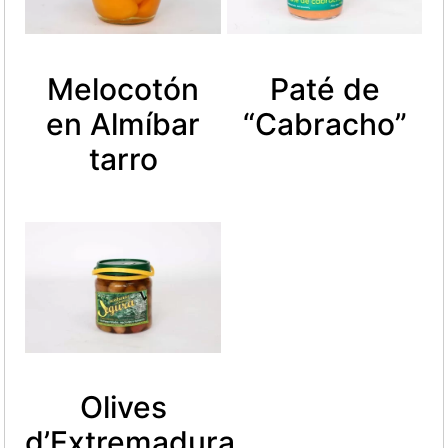
Melocotón
Paté de
en Almíbar
“Cabracho”
tarro
Olives
d’Extremadura