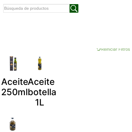
Reiniciar Filtros
Aceite
Aceite
250ml
botella
1L